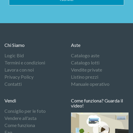
Chi Siamo
Aste
Logic Bid
Catalogo aste
Termini e condizioni
Catalogo lotti
Lavora con noi
Vendite private
Privacy Policy
Listino prezzi
Contatti
Manuale operativo
Vendi
Come funziona? Guarda il
video!
Consiglio per le foto
Vendere all'asta
Come funziona
Faq