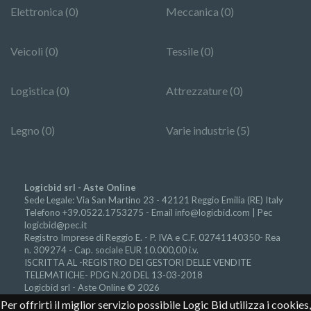
Elettronica (0)
Meccanica (0)
Veicoli (0)
Tessile (0)
Logistica (0)
Attrezzature (0)
Legno (0)
Varie industrie (5)
Logicbid srl - Aste Online
Sede Legale: Via San Martino 23 - 42121 Reggio Emilia (RE) Italy
Telefono +39.0522.1753275 - Email
info@logicbid.com | Pec
logicbid@pec.it
Registro Imprese di Reggio E. - P. IVA e C.F. 02741140350- Rea
n. 309274 - Cap. sociale EUR 10.000,00 i.v.
ISCRITTA AL -REGISTRO DEI GESTORI DELLE VENDITE
TELEMATICHE- PDG N.20 DEL 13-03-2018
Logicbid srl - Aste Online © 2026
Per offrirti il miglior servizio possibile Logic Bid utilizza i cookies,
Accesso autorità giudiziarie
-
Progetto Finanziato Por Fesr