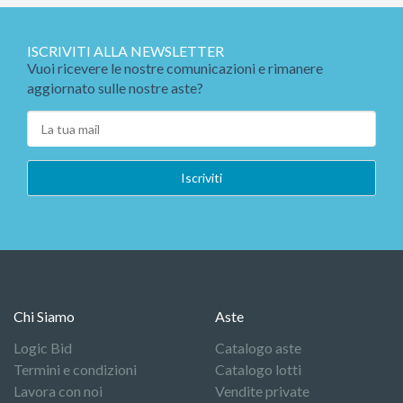
ISCRIVITI ALLA NEWSLETTER
Vuoi ricevere le nostre comunicazioni e rimanere
aggiornato sulle nostre aste?
Chi Siamo
Aste
Logic Bid
Catalogo aste
Termini e condizioni
Catalogo lotti
Lavora con noi
Vendite private