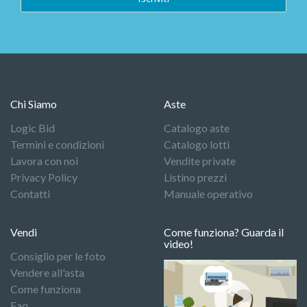
Chi Siamo
Aste
Logic Bid
Catalogo aste
Termini e condizioni
Catalogo lotti
Lavora con noi
Vendite private
Privacy Policy
Listino prezzi
Contatti
Manuale operativo
Vendi
Come funziona? Guarda il
video!
Consiglio per le foto
Vendere all'asta
Come funziona
Faq