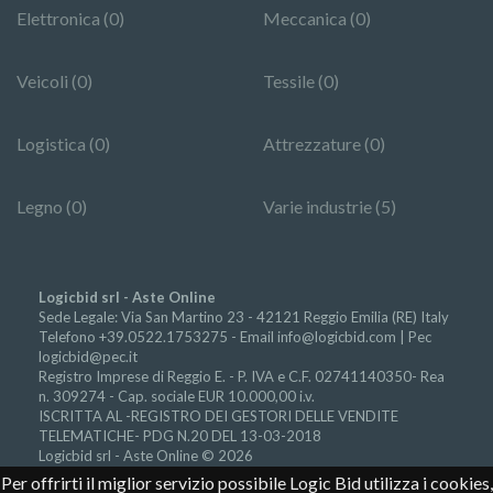
Elettronica (0)
Meccanica (0)
Veicoli (0)
Tessile (0)
Logistica (0)
Attrezzature (0)
Legno (0)
Varie industrie (5)
Logicbid srl - Aste Online
Sede Legale: Via San Martino 23 - 42121 Reggio Emilia (RE) Italy
Telefono +39.0522.1753275 - Email
info@logicbid.com | Pec
logicbid@pec.it
Registro Imprese di Reggio E. - P. IVA e C.F. 02741140350- Rea
n. 309274 - Cap. sociale EUR 10.000,00 i.v.
ISCRITTA AL -REGISTRO DEI GESTORI DELLE VENDITE
TELEMATICHE- PDG N.20 DEL 13-03-2018
Logicbid srl - Aste Online © 2026
Per offrirti il miglior servizio possibile Logic Bid utilizza i cookies,
Accesso autorità giudiziarie
-
Progetto Finanziato Por Fesr