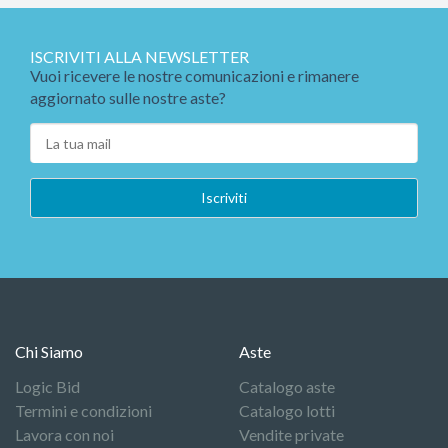
ISCRIVITI ALLA NEWSLETTER
Vuoi ricevere le nostre comunicazioni e rimanere
aggiornato sulle nostre aste?
Chi Siamo
Aste
Logic Bid
Catalogo aste
Termini e condizioni
Catalogo lotti
Lavora con noi
Vendite private