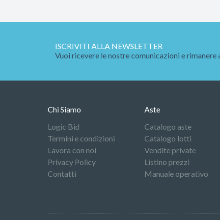
ISCRIVITI ALLA NEWSLETTER
Vuoi ricevere le nostre comunicazioni e rimanere 
Chi Siamo
Aste
Logic Bid
Catalogo aste
Termini e condizioni
Catalogo lotti
Lavora con noi
Vendite private
Privacy Policy
Listino prezzi
Contatti
Manuale operativo