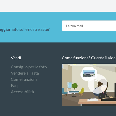
aggiornato sulle nostre aste?
Vendi
Come funziona? Guarda il vide
Consiglio per le foto
Vendere all'asta
Come funziona
Faq
Accessibilità