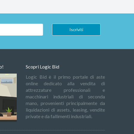
o!
Scopri Logic Bid
Logic Bid è il primo portale di aste
online dedicato alla vendita di
attrezzature professionali e
macchinari industriali di seconda
mano, provenienti principalmente da
liquidazioni di assets, leasing, vendite
private e da fallimenti industriali.