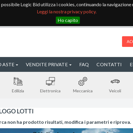
io possibile Logic Bid utilizza i cookies, continuando la navigazione ne
Leggi la nostra privacy policy.
Ho capito
AC
 ASTE
VENDITE PRIVATE
FAQ
CONTATTI
Edilizia
Elettronica
Meccanica
Veicoli
LOGO LOTTI
rca non ha prodotto risultati, modifica i parametri e riprova.