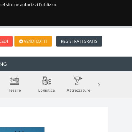
l sito ne autorizzi l'utilizzo.
CEDI
VENDI LOTTI
REGISTRATI GRATIS
ENG
Tessile
Logistica
Attrezzature
Legno
V