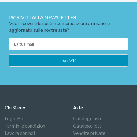
ISCRIVITI ALLA NEWSLETTER
Vuoi ricevere le nostre comunicazioni e rimanere
aggiornato sulle nostre aste?
Chi Siamo
Aste
Logic Bid
Catalogo aste
Termini e condizioni
Catalogo lotti
Lavora con noi
Vendite private