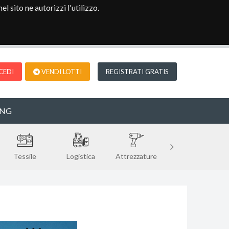
l sito ne autorizzi l'utilizzo.
CEDI
VENDI LOTTI
REGISTRATI GRATIS
ENG
Tessile
Logistica
Attrezzature
Legno
V