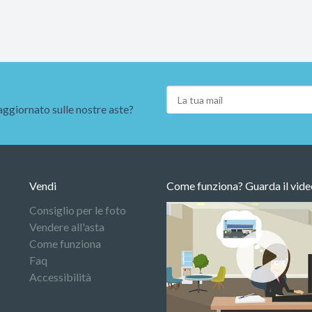
aggiornato sulle nostre aste?
Vendi
Come funziona? Guarda il vide
Consiglio per le foto
Vendere all'asta
Come funziona
Faq
Accessibilità