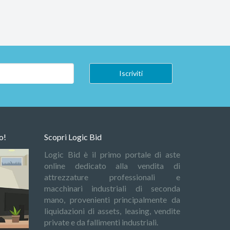
o!
Scopri Logic Bid
Logic Bid è il primo portale di aste
online dedicato alla vendita di
attrezzature professionali e
macchinari industriali di seconda
mano, provenienti principalmente da
liquidazioni di assets, leasing, vendite
private e da fallimenti industriali.