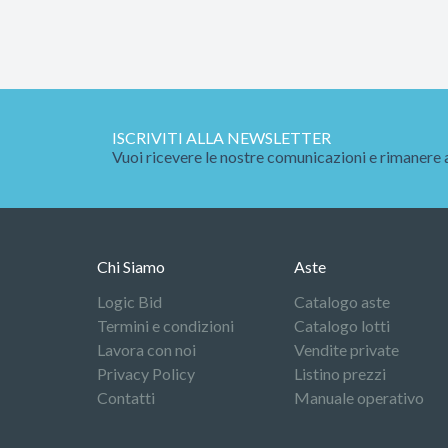
ISCRIVITI ALLA NEWSLETTER
Vuoi ricevere le nostre comunicazioni e rimanere 
Chi Siamo
Aste
Logic Bid
Catalogo aste
Termini e condizioni
Catalogo lotti
Lavora con noi
Vendite private
Privacy Policy
Listino prezzi
Contatti
Manuale operativo