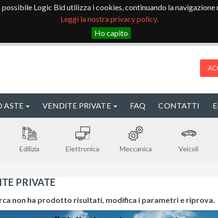
io possibile Logic Bid utilizza i cookies, continuando la navigazione ne
Leggi la nostra privacy policy.
Ho capito
AC
 ASTE
VENDITE PRIVATE
FAQ
CONTATTI
Edilizia
Elettronica
Meccanica
Veicoli
ITE PRIVATE
rca non ha prodotto risultati, modifica i parametri e riprova.